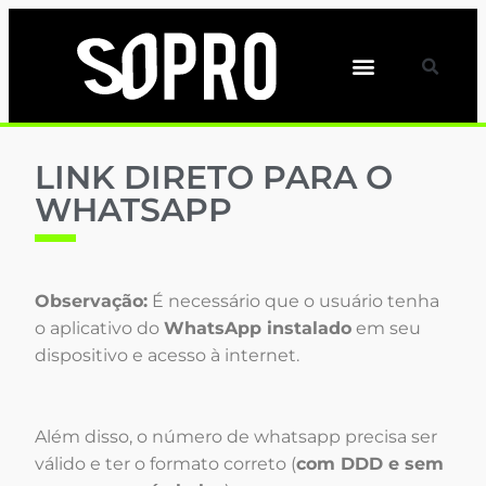
LINK DIRETO PARA O
WHATSAPP
Observação:
É necessário que o usuário tenha
o aplicativo do
WhatsApp instalado
em seu
dispositivo e acesso à internet.
Além disso, o número de whatsapp precisa ser
válido e ter o formato correto (
com DDD e sem