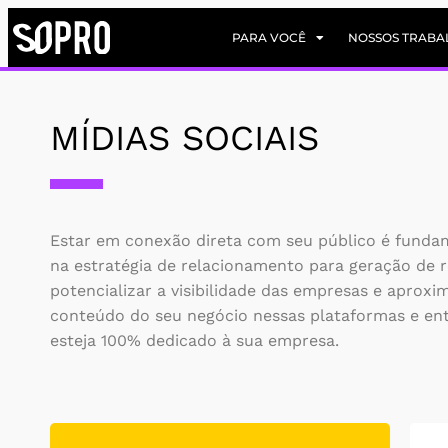
PARA VOCÊ
NOSSOS TRABA
MÍDIAS SOCIAIS
Estar em conexão direta com seu público é fundame
na estratégia de relacionamento para geração de r
potencializar a visibilidade das empresas e aprox
conteúdo do seu negócio nessas plataformas e en
esteja 100% dedicado à sua empresa.