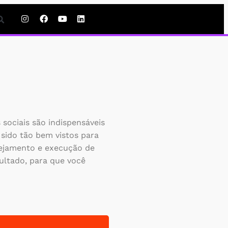
sociais são indispensáveis
 sido tão bem vistos para
anejamento e execução de
ultado, para que você