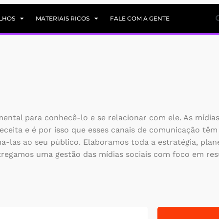
LHOS
MATERIAIS RICOS
FALE COM A GENTE
ntal para conhecê-lo e se relacionar com ele. As mídias 
eceita e é por isso que esses canais de comunicação têm
ima-las ao seu público. Elaboramos toda a estratégia, pl
tregamos uma gestão das mídias sociais com foco em res