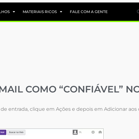
LHOS
MATERIAIS RICOS
FALE COM A GENTE
MAIL COMO “CONFIÁVEL” N
a de entrada, clique em Ações e depois em Adicionar aos